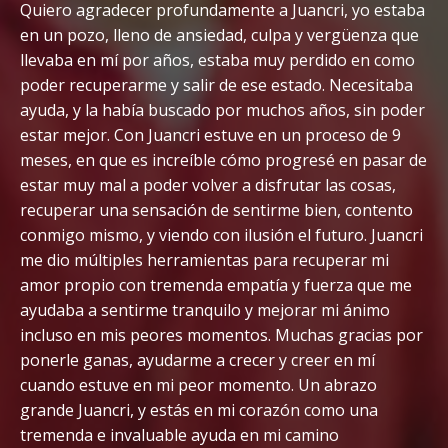
Quiero agradecer profundamente a Juancri, yo estaba
en un pozo, lleno de ansiedad, culpa y vergüenza que
llevaba en mí por años, estaba muy perdido en como
poder recuperarme y salir de ese estado. Necesitaba
ayuda, y la había buscado por muchos años, sin poder
estar mejor. Con Juancri estuve en un proceso de 9
meses, en que es increíble cómo progresé en pasar de
estar muy mal a poder volver a disfrutar las cosas,
recuperar una sensación de sentirme bien, contento
conmigo mismo, y viendo con ilusión el futuro. Juancri
me dio múltiples herramientas para recuperar mi
amor propio con tremenda empatía y fuerza que me
ayudaba a sentirme tranquilo y mejorar mi ánimo
incluso en mis peores momentos. Muchas gracias por
ponerle ganas, ayudarme a crecer y creer en mí
cuando estuve en mi peor momento. Un abrazo
grande Juancri, y estás en mi corazón como una
tremenda e invaluable ayuda en mi camino